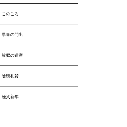
このごろ
早春の門出
故郷の遺産
陰翳礼賛
謹賀新年