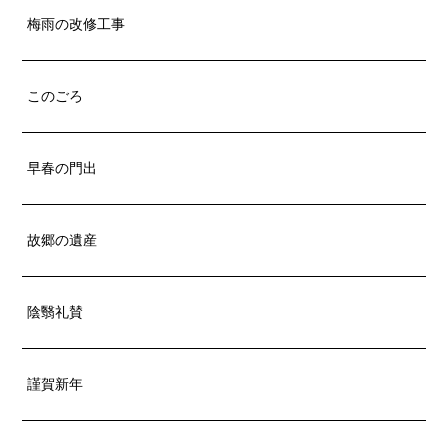
梅雨の改修工事
このごろ
早春の門出
故郷の遺産
陰翳礼賛
謹賀新年