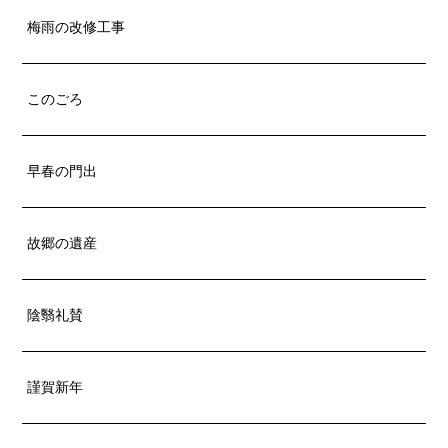
梅雨の改修工事
このごろ
早春の門出
故郷の遺産
陰翳礼賛
謹賀新年