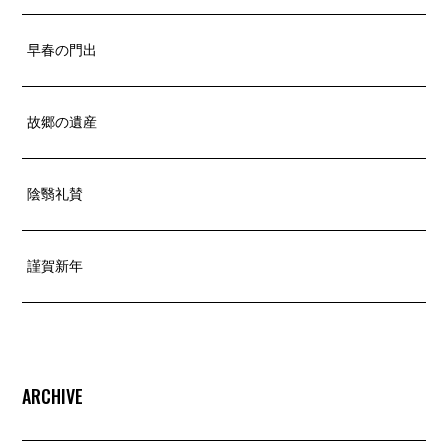
早春の門出
故郷の遺産
陰翳礼賛
謹賀新年
ARCHIVE