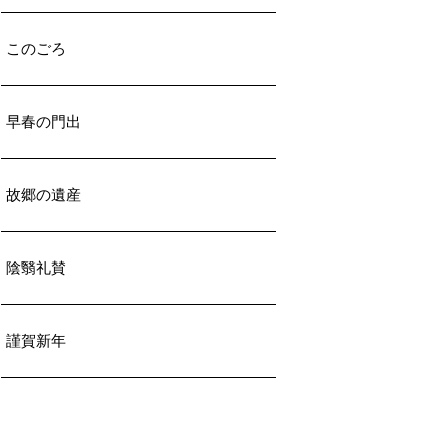
このごろ
早春の門出
故郷の遺産
陰翳礼賛
謹賀新年