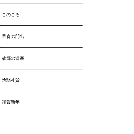
このごろ
早春の門出
故郷の遺産
陰翳礼賛
謹賀新年